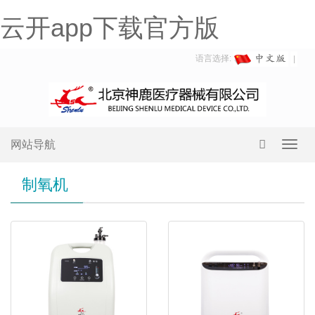
云开app下载官方版
语言选择:
网站导航
Toggl
navig
制氧机