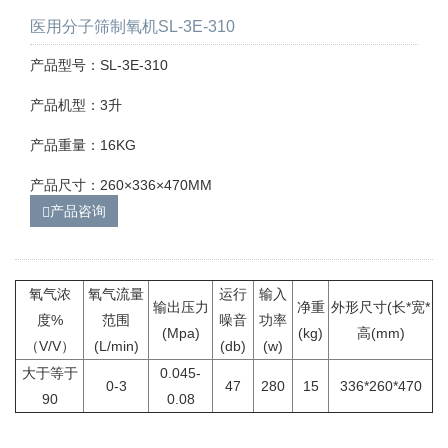
医用分子筛制氧机SL-3E-310
产品型号：SL-3E-310
产品机型：3升
产品重量：16KG
产品尺寸：260×336×470MM
产品咨询
氧气浓
氧气流量
运行
输入
输出压力
净重
外形尺寸(长*宽*
度%
范围
噪音
功率
(Mpa)
(kg)
高(mm)
（V/V）
(L/min)
(db)
(w)
大于等于
0.045-
0-3
47
280
15
336*260*470
90
0.08