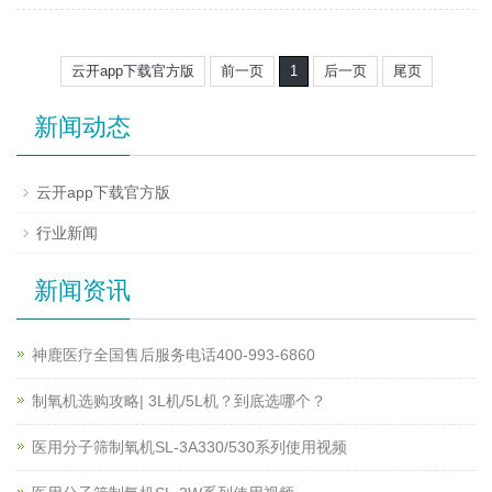
云开app下载官方版
前一页
1
后一页
尾页
新闻动态
云开app下载官方版
行业新闻
新闻资讯
神鹿医疗全国售后服务电话400-993-6860
制氧机选购攻略| 3L机/5L机？到底选哪个？
医用分子筛制氧机SL-3A330/530系列使用视频