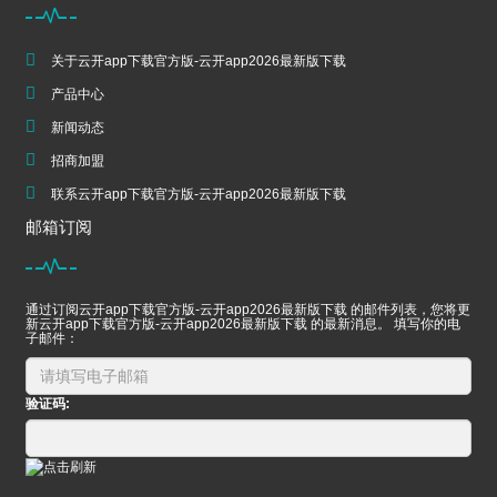
关于云开app下载官方版-云开app2026最新版下载
产品中心
新闻动态
招商加盟
联系云开app下载官方版-云开app2026最新版下载
邮箱订阅
通过订阅云开app下载官方版-云开app2026最新版下载 的邮件列表，您将更
新云开app下载官方版-云开app2026最新版下载 的最新消息。 填写你的电
子邮件：
验证码: