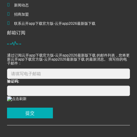
新闻动态
招商加盟
联系云开app下载官方版-云开app2026最新版下载
邮箱订阅
通过订阅云开app下载官方版-云开app2026最新版下载 的邮件列表，您将更
新云开app下载官方版-云开app2026最新版下载 的最新消息。 填写你的电
子邮件：
验证码:
提交