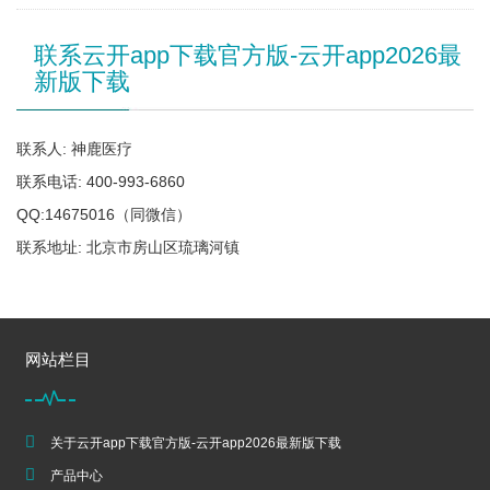
联系云开app下载官方版-云开app2026最
新版下载
联系人: 神鹿医疗
联系电话: 400-993-6860
QQ:14675016（同微信）
联系地址: 北京市房山区琉璃河镇
网站栏目
关于云开app下载官方版-云开app2026最新版下载
产品中心