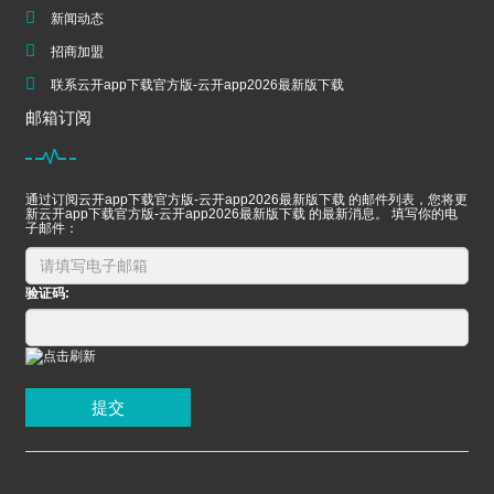
新闻动态
招商加盟
联系云开app下载官方版-云开app2026最新版下载
邮箱订阅
通过订阅云开app下载官方版-云开app2026最新版下载 的邮件列表，您将更
新云开app下载官方版-云开app2026最新版下载 的最新消息。 填写你的电
子邮件：
验证码:
提交