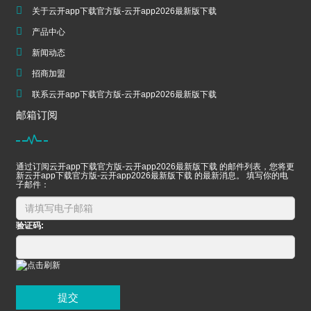
关于云开app下载官方版-云开app2026最新版下载
产品中心
新闻动态
招商加盟
联系云开app下载官方版-云开app2026最新版下载
邮箱订阅
通过订阅云开app下载官方版-云开app2026最新版下载 的邮件列表，您将更
新云开app下载官方版-云开app2026最新版下载 的最新消息。 填写你的电
子邮件：
验证码:
提交