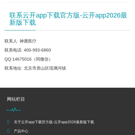
联系云开app下载官方版-云开app2026最
新版下载
联系人: 神鹿医疗
联系电话: 400-993-6860
QQ:14675016（同微信）
联系地址: 北京市房山区琉璃河镇
网站栏目
关于云开app下载官方版-云开app2026最新版下载
产品中心