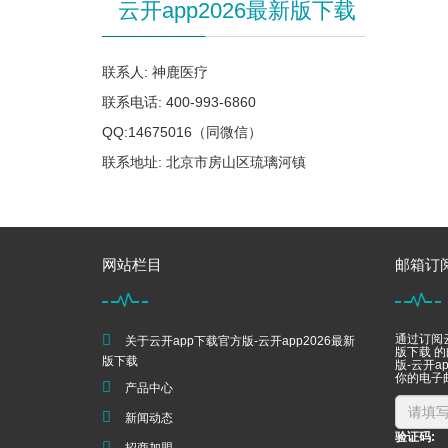
云开app2026最新版下载
联系人: 神鹿医疗
联系电话: 400-993-6860
QQ:14675016（同微信）
联系地址: 北京市房山区琉璃河镇
网站栏目
邮箱订
通过订阅云
关于云开app下载官方版-云开app2026最新
版下载 
版下载
版-云开a
你的电子
产品中心
新闻动态
验证码: