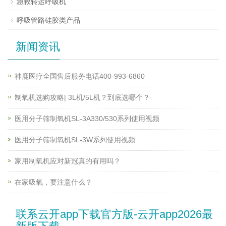
急救转运呼吸机
呼吸管路硅胶类产品
新闻资讯
神鹿医疗全国售后服务电话400-993-6860
制氧机选购攻略| 3L机/5L机？到底选哪个？
医用分子筛制氧机SL-3A330/530系列使用视频
医用分子筛制氧机SL-3W系列使用视频
家用制氧机应对新冠真的有用吗？
在家吸氧，要注意什么？
联系云开app下载官方版-云开app2026最