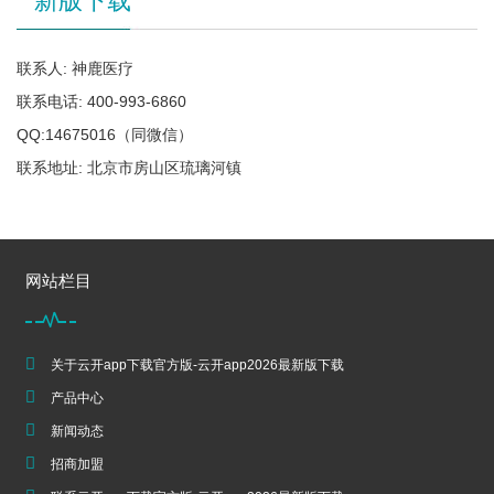
新版下载
联系人: 神鹿医疗
联系电话: 400-993-6860
QQ:14675016（同微信）
联系地址: 北京市房山区琉璃河镇
网站栏目
关于云开app下载官方版-云开app2026最新版下载
产品中心
新闻动态
招商加盟