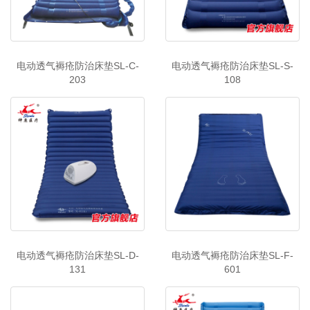
电动透气褥疮防治床垫SL-C-
电动透气褥疮防治床垫SL-S-
203
108
电动透气褥疮防治床垫SL-D-
电动透气褥疮防治床垫SL-F-
131
601